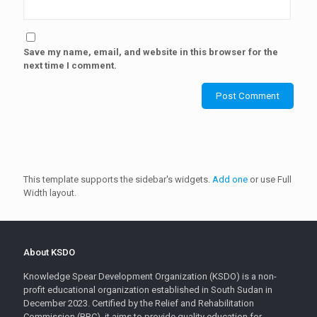
Save my name, email, and website in this browser for the
next time I comment.
This template supports the sidebar's widgets.
Add one
or use Full
Width layout.
About KSDO
Knowledge Spear Development Organization (KSDO) is a non-
profit educational organization established in South Sudan in
December 2023. Certified by the Relief and Rehabilitation
Commission (RRC), it aims to provide quality education for