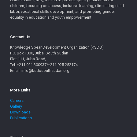
children, focusing on access, inclusive learning, eliminating child
labor, vocational skills development, and promoting gender
equality in education and youth empowerment.
Contact Us
Knowledge Spear Development Organization (KSDO)
P.O. Box 1000, Juba, South Sudan
Plot 111, Juba Road,
Tel: +211 921 300937/+211 925 252174
Email: info@ksdosouthsudan.org
More Links
Careers
Gallery
Downloads
Publications