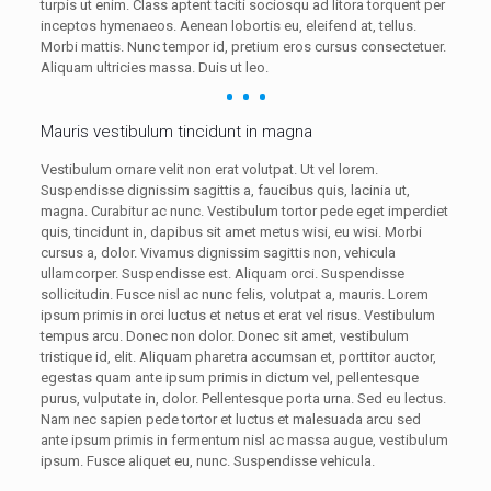
turpis ut enim. Class aptent taciti sociosqu ad litora torquent per
inceptos hymenaeos. Aenean lobortis eu, eleifend at, tellus.
Morbi mattis. Nunc tempor id, pretium eros cursus consectetuer.
Aliquam ultricies massa. Duis ut leo.
Mauris vestibulum tincidunt in magna
Vestibulum ornare velit non erat volutpat. Ut vel lorem.
Suspendisse dignissim sagittis a, faucibus quis, lacinia ut,
magna. Curabitur ac nunc. Vestibulum tortor pede eget imperdiet
quis, tincidunt in, dapibus sit amet metus wisi, eu wisi. Morbi
cursus a, dolor. Vivamus dignissim sagittis non, vehicula
ullamcorper. Suspendisse est. Aliquam orci. Suspendisse
sollicitudin. Fusce nisl ac nunc felis, volutpat a, mauris. Lorem
ipsum primis in orci luctus et netus et erat vel risus. Vestibulum
tempus arcu. Donec non dolor. Donec sit amet, vestibulum
tristique id, elit. Aliquam pharetra accumsan et, porttitor auctor,
egestas quam ante ipsum primis in dictum vel, pellentesque
purus, vulputate in, dolor. Pellentesque porta urna. Sed eu lectus.
Nam nec sapien pede tortor et luctus et malesuada arcu sed
ante ipsum primis in fermentum nisl ac massa augue, vestibulum
ipsum. Fusce aliquet eu, nunc. Suspendisse vehicula.