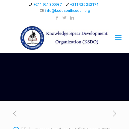
+211 921 300937
+211 925 252174
info@ksdosouthsudan.org