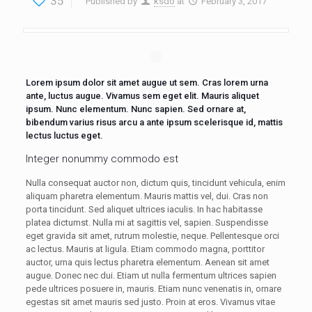
35
Published by
ksdo
at
February 3, 2017
Lorem ipsum dolor sit amet augue ut sem. Cras lorem urna
ante, luctus augue. Vivamus sem eget elit. Mauris aliquet
ipsum. Nunc elementum. Nunc sapien. Sed ornare at,
bibendum varius risus arcu a ante ipsum scelerisque id, mattis
lectus luctus eget.
Integer nonummy commodo est
Nulla consequat auctor non, dictum quis, tincidunt vehicula, enim
aliquam pharetra elementum. Mauris mattis vel, dui. Cras non
porta tincidunt. Sed aliquet ultrices iaculis. In hac habitasse
platea dictumst. Nulla mi at sagittis vel, sapien. Suspendisse
eget gravida sit amet, rutrum molestie, neque. Pellentesque orci
ac lectus. Mauris at ligula. Etiam commodo magna, porttitor
auctor, urna quis lectus pharetra elementum. Aenean sit amet
augue. Donec nec dui. Etiam ut nulla fermentum ultrices sapien
pede ultrices posuere in, mauris. Etiam nunc venenatis in, ornare
egestas sit amet mauris sed justo. Proin at eros. Vivamus vitae