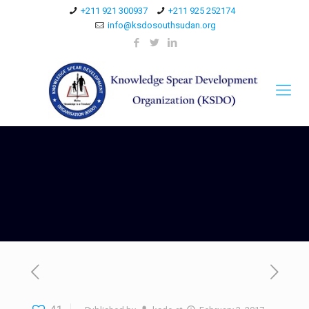
+211 921 300937
+211 925 252174
info@ksdosouthsudan.org