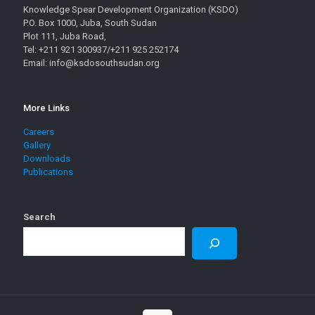
Knowledge Spear Development Organization (KSDO)
P.O. Box 1000, Juba, South Sudan
Plot 111, Juba Road,
Tel: +211 921 300937/+211 925 252174
Email: info@ksdosouthsudan.org
More Links
Careers
Gallery
Downloads
Publications
Search