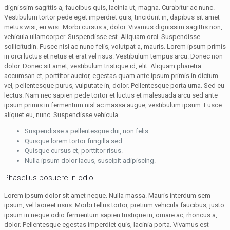
dignissim sagittis a, faucibus quis, lacinia ut, magna. Curabitur ac nunc.
Vestibulum tortor pede eget imperdiet quis, tincidunt in, dapibus sit amet
metus wisi, eu wisi. Morbi cursus a, dolor. Vivamus dignissim sagittis non,
vehicula ullamcorper. Suspendisse est. Aliquam orci. Suspendisse
sollicitudin. Fusce nisl ac nunc felis, volutpat a, mauris. Lorem ipsum primis
in orci luctus et netus et erat vel risus. Vestibulum tempus arcu. Donec non
dolor. Donec sit amet, vestibulum tristique id, elit. Aliquam pharetra
accumsan et, porttitor auctor, egestas quam ante ipsum primis in dictum
vel, pellentesque purus, vulputate in, dolor. Pellentesque porta urna. Sed eu
lectus. Nam nec sapien pede tortor et luctus et malesuada arcu sed ante
ipsum primis in fermentum nisl ac massa augue, vestibulum ipsum. Fusce
aliquet eu, nunc. Suspendisse vehicula.
Suspendisse a pellentesque dui, non felis.
Quisque lorem tortor fringilla sed.
Quisque cursus et, porttitor risus.
Nulla ipsum dolor lacus, suscipit adipiscing.
Phasellus posuere in odio
Lorem ipsum dolor sit amet neque. Nulla massa. Mauris interdum sem
ipsum, vel laoreet risus. Morbi tellus tortor, pretium vehicula faucibus, justo
ipsum in neque odio fermentum sapien tristique in, ornare ac, rhoncus a,
dolor. Pellentesque egestas imperdiet quis, lacinia porta. Vivamus est