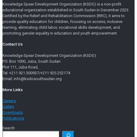
Knowledge Spear Development Organization (KSDO) is a non-profit
educational organization established in South Sudan in December 2023.
Certified by the Relief and Rehabilitation Commission (RRC), it aims to
provide quality education for children, focusing on access, inclusive
learning, eliminating child labor, vocational skills development, and
promoting gender equality in education and youth empowerment.
Contact Us
Knowledge Spear Development Organization (KSDO)
P.O. Box 1000, Juba, South Sudan
Plot 111, Juba Road,
Tel: +211 921 300937/+211 925 252174
Email: info@ksdosouthsudan.org
More Links
Careers
Gallery
Downloads
Publications
Search