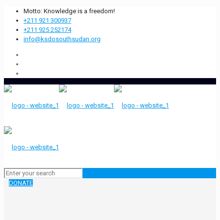
Motto: Knowledge is a freedom!
+211 921 300937
+211 925 252174
info@ksdosouthsudan.org
DONATE