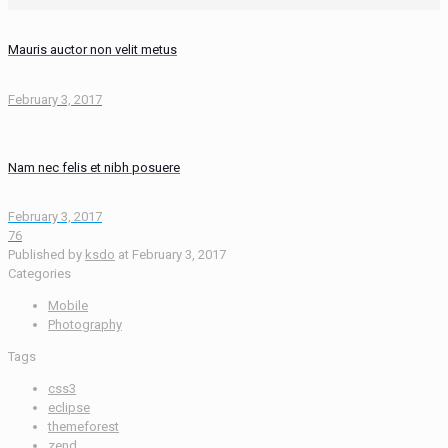
Mauris auctor non velit metus
February 3, 2017
Nam nec felis et nibh posuere
February 3, 2017
76
Published by
ksdo
at
February 3, 2017
Categories
Mobile
Photography
Tags
css3
eclipse
themeforest
zend