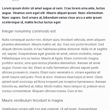
Lorem ipsum dolor sit amet augue ut sem. Cras lorem urna ante, luctus
augue. Vivamus sem eget elit. Mauris aliquet ipsum. Nunc elementum.
Nunc sapien. Sed ornare at, bibendum varius risus arcu a ante ipsum
scelerisque id, mattis lectus luctus eget.
Integer nonummy commodo est
Nulla consequat auctor non, dictum quis, tincidunt vehicula, enim aliquam
pharetra elementum. Mauris mattis vel, dui. Cras non porta tincidunt. Sed
aliquet ultrices iaculis. In hac habitasse platea dictumst. Nulla mi at sagittis
vel, sapien. Suspendisse eget gravida sit amet, rutrum molestie, neque.
Pellentesque orci ac lectus. Mauris at ligula. Etiam commodo magna,
porttitor auctor, urna quis lectus pharetra elementum. Aenean sit amet
augue. Donec nec dui. Etiam ut nulla fermentum ultrices sapien pede
ultrices posuere in, mauris. Etiam nunc venenatis in, ornare egestas sit
amet mauris sed justo. Proin at eros. Vivamus vitae turpis ut enim. Class
aptent taciti sociosqu ad litora torquent per inceptos hymenaeos. Aenean
lobortis eu, eleifend at, tellus. Morbi mattis. Nunc tempor id, pretium eros
cursus consectetuer. Aliquam ultricies massa. Duis ut leo.
Mauris vestibulum tincidunt in magna
Vestibulum ornare velit non erat volutpat. Ut vel lorem. Suspendisse